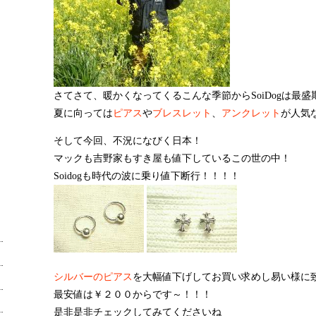
さてさて、暖かくなってくるこんな季節からSoiDogは最
夏に向っては
ピアス
や
ブレスレット
、
アンクレット
が人気
そして今回、不況になびく日本！
マックも吉野家もすき屋も値下しているこの世の中！
Soidogも時代の波に乗り値下断行！！！！
シルバーのピアス
を大幅値下げしてお買い求めし易い様に
最安値は￥２００からです～！！！
是非是非チェックしてみてくださいね