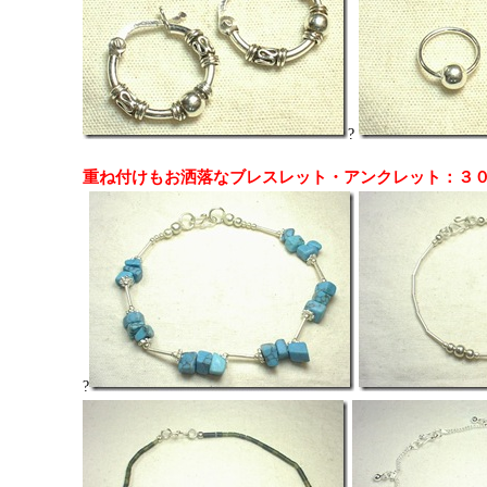
?
重ね付けもお洒落なブレスレット・アンクレット：３
?