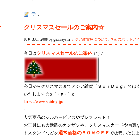
»
ん
クリスマスセールのご案内☆
10月 30th, 2008 by gatimaya in
アジア雑貨屋について
,
季節のホットア
今日は
クリスマスセールのご案内
です♪
今日からクリスマスまでアジア雑貨『ＳｏｉＤｏｇ』では
ｗ
いたします☆o（・∀・）o
https://www.soidog.jp/
?
人気商品のシルバーピアスやブレスレット！
お正月にも大活躍のカンザシや、クリスマスカードや写真
トスタンドなどを
通常価格の３０％ＯＦＦ
で販売いたしま