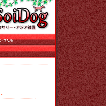
ンコたち
テム