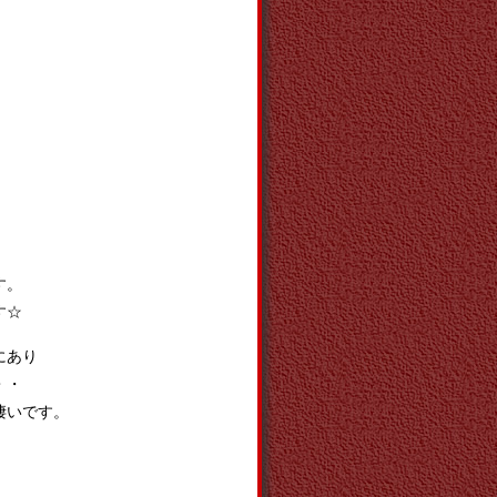
す。
す☆
にあり
・・
凄いです。