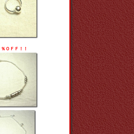
０％ＯＦＦ！！