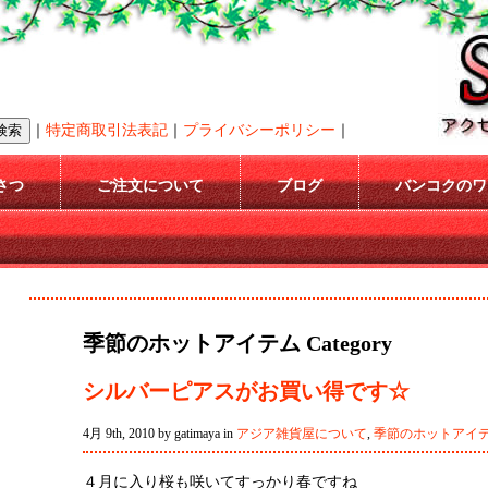
｜
特定商取引法表記
｜
プライバシーポリシー
｜
さつ
ご注文について
ブログ
バンコクのワ
季節のホットアイテム Category
シルバーピアスがお買い得です☆
4月 9th, 2010 by gatimaya in
アジア雑貨屋について
,
季節のホットアイ
４月に入り桜も咲いてすっかり春ですね