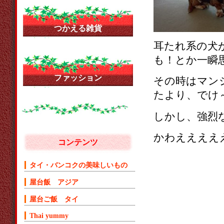
つかえる雑貨
耳たれ系の犬
も！とか一瞬
ファッション
その時はマン
たより、でけ
しかし、強烈
かわええええ
コンテンツ
タイ・バンコクの美味しいもの
屋台飯 アジア
屋台ご飯 タイ
Thai yummy