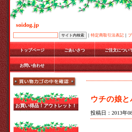
soidog.jp
｜
特定商取引法表記
｜
プ
トップページ
ごあいさつ
ご注文につい
お問い合わせ
ウチの娘と
お買い得品！アウトレット！
投稿日：2013年08