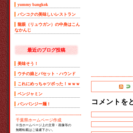
yummy bangkok
バンコクの美味しいレストラン
龍眼（リュウガン）の中身はこん
なかんじ
最近のブログ投稿
美味そう！
ウチの娘とバセット・ハウンド
これにめっちゃツボった！ｗｗｗ
ベンジャミン
コメントを
バンバンジー麺！
千葉県ホームページ作成
※当ホームページ上の文章・画像等の
無断転載はご遠慮下さい。