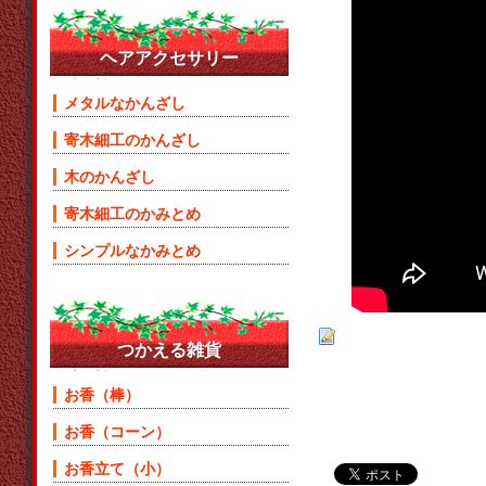
ヘアアクセサリー
メタルなかんざし
寄木細工のかんざし
木のかんざし
寄木細工のかみとめ
シンプルなかみとめ
つかえる雑貨
お香（棒）
お香（コーン）
お香立て（小）