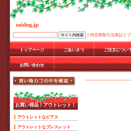
soidog.jp
｜
特定商取引法表記
｜
プ
トップページ
ごあいさつ
ご注文につい
お問い合わせ
お買い得品！アウトレット！
アウトレットなピアス
アウトレットなブレスレット