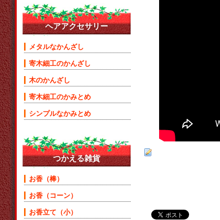
ヘアアクセサリー
メタルなかんざし
寄木細工のかんざし
木のかんざし
寄木細工のかみとめ
シンプルなかみとめ
つかえる雑貨
お香（棒）
お香（コーン）
お香立て（小）