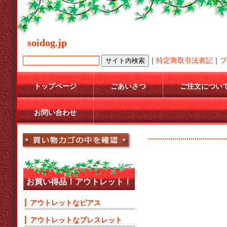
soidog.jp
｜
特定商取引法表記
｜
プ
トップページ
ごあいさつ
ご注文につい
お問い合わせ
お買い得品！アウトレット！
アウトレットなピアス
アウトレットなブレスレット