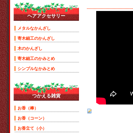
ヘアアクセサリー
メタルなかんざし
寄木細工のかんざし
木のかんざし
寄木細工のかみとめ
シンプルなかみとめ
つかえる雑貨
お香（棒）
お香（コーン）
お香立て（小）