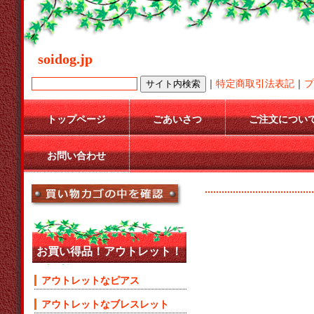
soidog.jp
｜
特定商取引法表記
｜
プ
トップページ
ごあいさつ
ご注文につい
お問い合わせ
お買い得品！アウトレット！
アウトレットなピアス
アウトレットなブレスレット