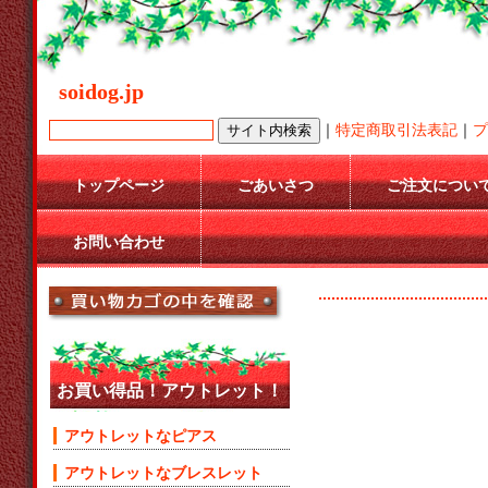
soidog.jp
｜
特定商取引法表記
｜
プ
トップページ
ごあいさつ
ご注文につい
お問い合わせ
お買い得品！アウトレット！
アウトレットなピアス
アウトレットなブレスレット