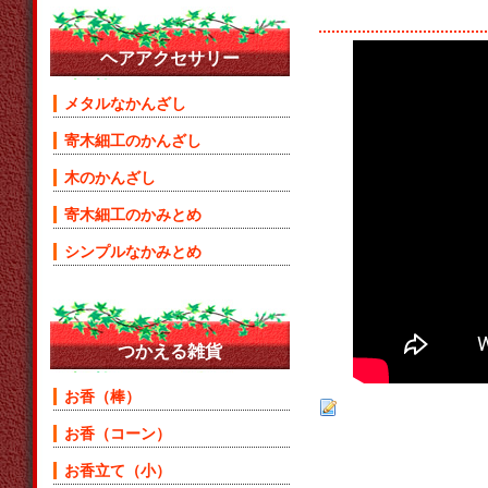
ヘアアクセサリー
メタルなかんざし
寄木細工のかんざし
木のかんざし
寄木細工のかみとめ
シンプルなかみとめ
つかえる雑貨
お香（棒）
お香（コーン）
お香立て（小）