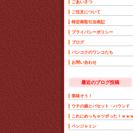
ごあいさつ
ご注文について
特定商取引法表記
プライバシーポリシー
ブログ
バンコクのワンコたち
お問い合わせ
最近のブログ投稿
美味そう！
ウチの娘とバセット・ハウンド
これにめっちゃツボった！ｗｗ
ベンジャミン