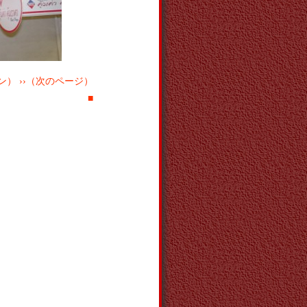
） ››（次のページ）
■