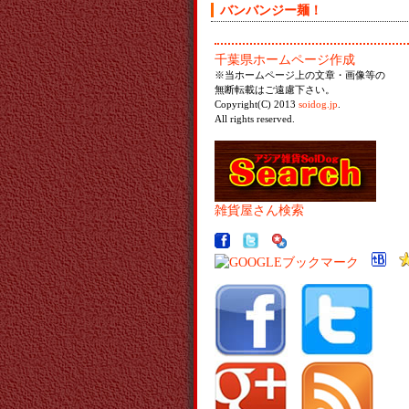
バンバンジー麺！
千葉県ホームページ作成
※当ホームページ上の文章・画像等の
無断転載はご遠慮下さい。
Copyright(C) 2013
soidog.jp
.
All rights reserved.
雑貨屋さん検索