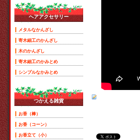
ヘアアクセサリー
メタルなかんざし
寄木細工のかんざし
木のかんざし
寄木細工のかみとめ
シンプルなかみとめ
つかえる雑貨
お香（棒）
お香（コーン）
お香立て（小）