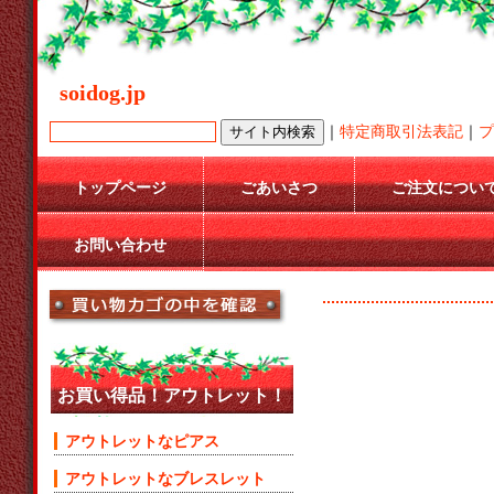
soidog.jp
｜
特定商取引法表記
｜
プ
トップページ
ごあいさつ
ご注文につい
お問い合わせ
お買い得品！アウトレット！
アウトレットなピアス
アウトレットなブレスレット